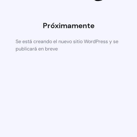
Próximamente
Se está creando el nuevo sitio WordPress y se
publicará en breve